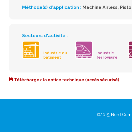
Méthode(s) d'application :
Machine Airless
Pisto
Secteurs d'activité :
Industrie du
Industrie
bâtiment
ferroviaire
Téléchargez la notice technique (accès sécurisé)
©2015, Nord Comp