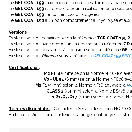
Le
GEL COAT 199
thixotrope et accéléré est formulé à base de 
Le
GEL COAT 199
est conseillé pour la réalisation de pièces dev
Le
GEL COAT 199
ne contient pas d'halogènes.
Le
GEL COAT 199
a un bon comportement à l'hydrolyse et aux 
Versions
:
Existe en version paraffinée selon la référence
TOP COAT 199 P
Existe en version avec démoulant interne selon la référence
GD 
Existe en version Résistance à l'abrasion selon la référence
GEL 
Existe en version
Pinceau
sous la référence
GEL COAT 199 PIN
Certifications
:
M2 F1
(4.5 mm) selon la Norme NF16-101 ave
V0 - UL94
(6 mm)
selon la Norme NF60695-1
M2 F1
(4 mm) selon la Norme NF16-101 avec la
NO
CLASS 2
(4.4 mm) selon la Norme BS476-7
a
HL1 R1-R7-R17
(4 mm) selon la Norme EN 
Teintes disponibles
:
Contacter le Service Technique NORD 
Brillance et Vieillissement inférieurs à un gel coat polyester stan